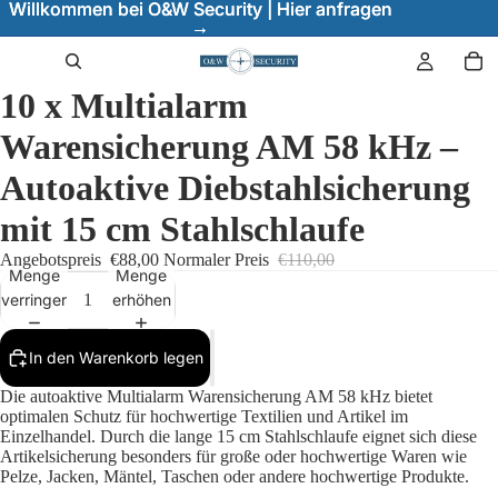
Willkommen bei O&W Security | Hier anfragen
Willkommen bei O&W Security | Hier anfragen
→
→
10 x Multialarm
Warensicherung AM 58 kHz –
Autoaktive Diebstahlsicherung
mit 15 cm Stahlschlaufe
Angebotspreis
€88,00
Normaler Preis
€110,00
Menge
Menge
verringern
erhöhen
In den Warenkorb legen
Die autoaktive Multialarm Warensicherung AM 58 kHz bietet
optimalen Schutz für hochwertige Textilien und Artikel im
Einzelhandel. Durch die lange 15 cm Stahlschlaufe eignet sich diese
Artikelsicherung besonders für große oder hochwertige Waren wie
Pelze, Jacken, Mäntel, Taschen oder andere hochwertige Produkte.