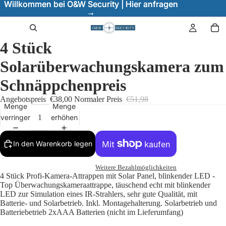
Willkommen bei O&W Security | Hier anfragen
Willkommen bei O&W Security | Hier anfragen
→
→
4 Stück
Solarüberwachungskamera zum
Schnäppchenpreis
Angebotspreis
€38,00
Normaler Preis
€51,98
Menge
Menge
verringern
erhöhen
In den Warenkorb legen
Weitere Bezahlmöglichkeiten
4 Stück Profi-Kamera-Attrappen mit Solar Panel, blinkender LED -
Top Überwachungskameraattrappe, täuschend echt mit blinkender
LED zur Simulation eines IR-Strahlers, sehr gute Qualität, mit
Batterie- und Solarbetrieb. Inkl. Montagehalterung. Solarbetrieb und
Batteriebetrieb 2xAAA Batterien (nicht im Lieferumfang)