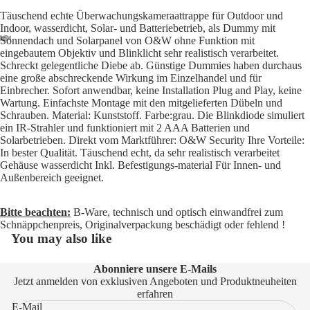
Täuschend echte Überwachungskameraattrappe für Outdoor und
Indoor, wasserdicht, Solar- und Batteriebetrieb, als Dummy mit
Sonnendach und Solarpanel von O&W ohne Funktion mit
eingebautem Objektiv und Blinklicht sehr realistisch verarbeitet.
Schreckt gelegentliche Diebe ab. Günstige Dummies haben durchaus
eine große abschreckende Wirkung im Einzelhandel und für
Einbrecher. Sofort anwendbar, keine Installation Plug and Play, keine
Wartung. Einfachste Montage mit den mitgelieferten Dübeln und
Schrauben. Material: Kunststoff. Farbe:grau. Die Blinkdiode simuliert
ein IR-Strahler und funktioniert mit 2 AAA Batterien und
Solarbetrieben. Direkt vom Marktführer: O&W Security Ihre Vorteile:
In bester Qualität. Täuschend echt, da sehr realistisch verarbeitet
Gehäuse wasserdicht Inkl. Befestigungs-material Für Innen- und
Außenbereich geeignet.
Bitte beachten:
B-Ware, technisch und optisch einwandfrei zum
Schnäppchenpreis, Originalverpackung beschädigt oder fehlend !
You may also like
Abonniere unsere E-Mails
Jetzt anmelden von exklusiven Angeboten und Produktneuheiten
erfahren
E-Mail